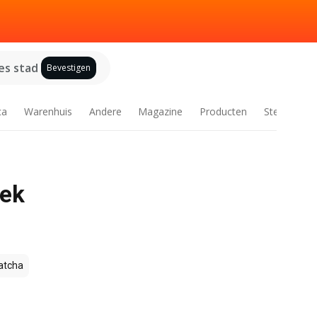
es stad
Bevestigen
ca
Warenhuis
Andere
Magazine
Producten
Steden
eek
tcha