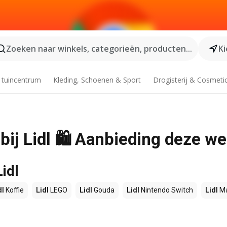
Zoeken naar winkels, categorieën, producten...
Ki
 tuincentrum
Kleding, Schoenen & Sport
Drogisterij & Cosmeti
bij Lidl 🛍️ Aanbieding deze w
idl
dl
Koffie
Lidl
LEGO
Lidl
Gouda
Lidl
Nintendo Switch
Lidl
Ma