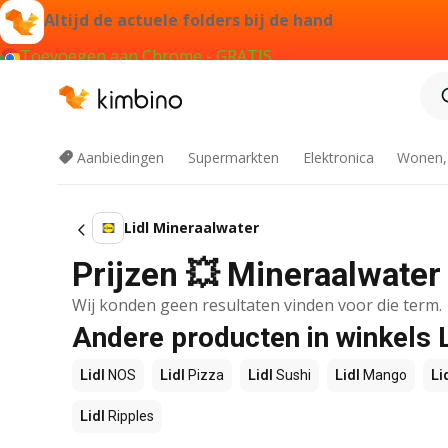
Altijd de actuele folders bij de hand
Toevoegen aan Chrome - GRATIS
Aanbiedingen
Supermarkten
Elektronica
Wonen,
Lidl Mineraalwater
Prijzen 💥 Mineraalwater 
Wij konden geen resultaten vinden voor die term.
Andere producten in winkels L
Lidl
NOS
Lidl
Pizza
Lidl
Sushi
Lidl
Mango
Li
Lidl
Ripples