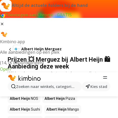
Altijd de actuele folders bij de hand
Toevoegen aan Chrome - GRATIS
Kimbino app
Albert Heijn Merguez
Alle aanbiedingen op één plek
Prijzen 💥 Merguez bij Albert Heijn 🛍️
(14,1K beoordelingen)
Aanbieding deze week
Open
Wij konden geen resultaten vinden voor die term.
Andere producten in winkels Albert
Zoeken naar winkels, categorieën, producten...
Kies stad
Heijn
Albert Heijn
NOS
Albert Heijn
Pizza
Albert Heijn
Sushi
Albert Heijn
Mango