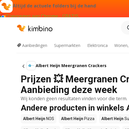
Altijd de actuele folders bij de hand
Toevoegen aan Chrome - GRATIS
Aanbiedingen
Supermarkten
Elektronica
Wonen,
Albert Heijn Meergranen Crackers
Prijzen 💥 Meergranen Cra
Aanbieding deze week
Wij konden geen resultaten vinden voor die term.
Andere producten in winkels 
Albert Heijn
NOS
Albert Heijn
Pizza
Albert Heijn
Su