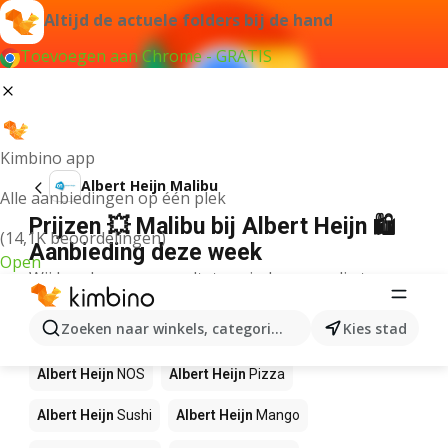
Altijd de actuele folders bij de hand
Toevoegen aan Chrome - GRATIS
Kimbino app
Albert Heijn Malibu
Alle aanbiedingen op één plek
Prijzen 💥 Malibu bij Albert Heijn 🛍️
(14,1K beoordelingen)
Aanbieding deze week
Open
Wij konden geen resultaten vinden voor die term.
Andere producten in winkels Albert
Zoeken naar winkels, categorieën, producten...
Kies stad
Heijn
Albert Heijn
NOS
Albert Heijn
Pizza
Albert Heijn
Sushi
Albert Heijn
Mango