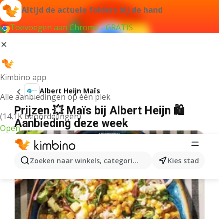
Altijd de actuele folders bij de hand
Toevoegen aan Chrome - GRATIS
Kimbino app
Albert Heijn Maïs
Alle aanbiedingen op één plek
Prijzen 💥 Maïs bij Albert Heijn 🛍️
(14,1K beoordelingen)
Aanbieding deze week
Open
Zoeken naar winkels, categorieën, producten...
Kies stad