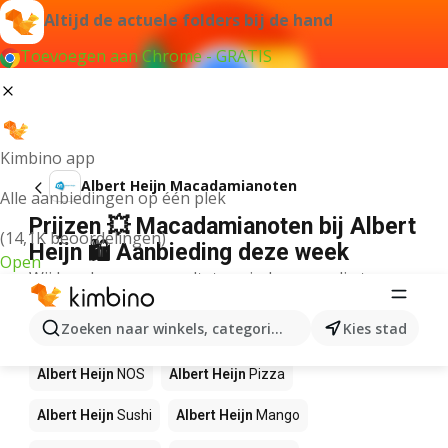
Altijd de actuele folders bij de hand
Toevoegen aan Chrome - GRATIS
Kimbino app
Albert Heijn Macadamianoten
Alle aanbiedingen op één plek
Prijzen 💥 Macadamianoten bij Albert
(14,1K beoordelingen)
Heijn 🛍️ Aanbieding deze week
Open
Wij konden geen resultaten vinden voor die term.
Andere producten in winkels Albert
Zoeken naar winkels, categorieën, producten...
Kies stad
Heijn
Albert Heijn
NOS
Albert Heijn
Pizza
Albert Heijn
Sushi
Albert Heijn
Mango