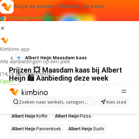
Altijd de actuele folders bij de hand
Toevoegen aan Chrome - GRATIS
Kimbino app
Albert Heijn Maasdam kaas
Alle aanbiedingen op één plek
Prijzen 💥 Maasdam kaas bij Albert
(14,1K beoordelingen)
Heijn 🛍️ Aanbieding deze week
Open
Wij konden geen resultaten vinden voor die term.
Andere producten in winkels Albert
Zoeken naar winkels, categorieën, producten...
Kies stad
Heijn
Albert Heijn
Koffie
Albert Heijn
Pizza
Albert Heijn
Pannenkoek
Albert Heijn
Sushi