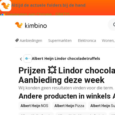
Altijd de actuele folders bij de hand
Toevoegen aan Chrome - GRATIS
Aanbiedingen
Supermarkten
Elektronica
Wonen,
Albert Heijn Lindor chocoladetruffels
Prijzen 💥 Lindor chocolad
Aanbieding deze week
Wij konden geen resultaten vinden voor die term.
Andere producten in winkels 
Albert Heijn
NOS
Albert Heijn
Pizza
Albert Heijn
Su