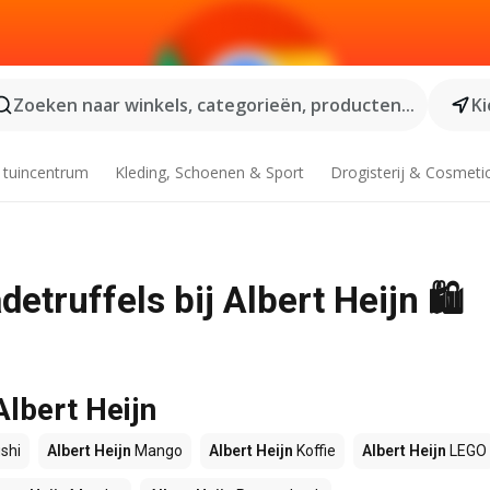
Zoeken naar winkels, categorieën, producten...
Ki
 tuincentrum
Kleding, Schoenen & Sport
Drogisterij & Cosmeti
etruffels bij Albert Heijn 🛍️
Albert Heijn
shi
Albert Heijn
Mango
Albert Heijn
Koffie
Albert Heijn
LEGO