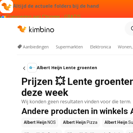
Altijd de actuele folders bij de hand
Toevoegen aan Chrome - GRATIS
Aanbiedingen
Supermarkten
Elektronica
Wonen,
Albert Heijn Lente groenten
Prijzen 💥 Lente groenten
deze week
Wij konden geen resultaten vinden voor die term.
Andere producten in winkels 
Albert Heijn
NOS
Albert Heijn
Pizza
Albert Heijn
Su