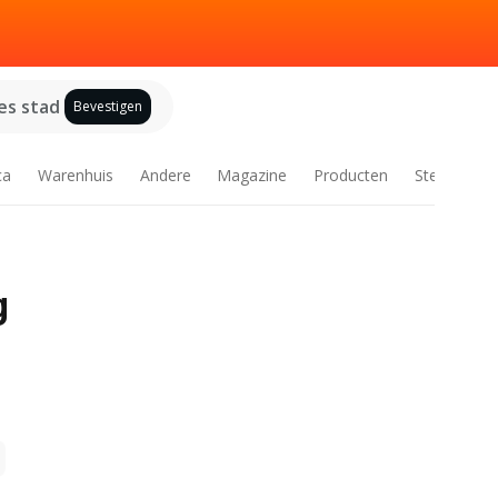
es stad
Bevestigen
ca
Warenhuis
Andere
Magazine
Producten
Steden
g