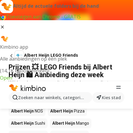
Altijd de actuele folders bij de hand
Toevoegen aan Chrome - GRATIS
Kimbino app
Albert Heijn LEGO Friends
Alle aanbiedingen op één plek
Prijzen 💥 LEGO Friends bij Albert
(14,1K beoordelingen)
Heijn 🛍️ Aanbieding deze week
Open
Wij konden geen resultaten vinden voor die term.
Andere producten in winkels Albert
Zoeken naar winkels, categorieën, producten...
Kies stad
Heijn
Albert Heijn
NOS
Albert Heijn
Pizza
Albert Heijn
Sushi
Albert Heijn
Mango