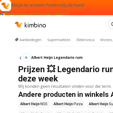
Altijd de actuele folders bij de hand
Toevoegen aan Chrome - GRATIS
Aanbiedingen
Supermarkten
Elektronica
Wonen,
Albert Heijn Legendario rum
Prijzen 💥 Legendario rum
deze week
Wij konden geen resultaten vinden voor die term.
Andere producten in winkels 
Albert Heijn
NOS
Albert Heijn
Pizza
Albert Heijn
Su