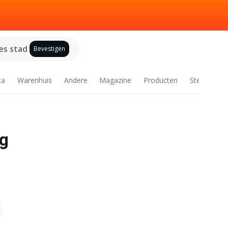
es stad
Bevestigen
ca
Warenhuis
Andere
Magazine
Producten
Steden
ng