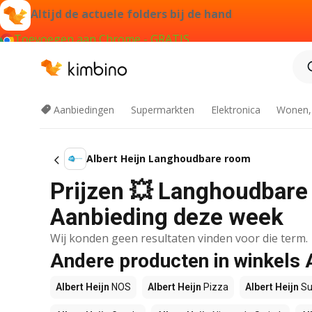
Altijd de actuele folders bij de hand
Toevoegen aan Chrome - GRATIS
Aanbiedingen
Supermarkten
Elektronica
Wonen,
Albert Heijn Langhoudbare room
Prijzen 💥 Langhoudbare r
Aanbieding deze week
Wij konden geen resultaten vinden voor die term.
Andere producten in winkels 
Albert Heijn
NOS
Albert Heijn
Pizza
Albert Heijn
Su