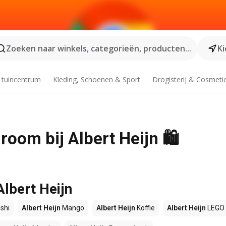
Zoeken naar winkels, categorieën, producten...
Ki
 tuincentrum
Kleding, Schoenen & Sport
Drogisterij & Cosmeti
oom bij Albert Heijn 🛍️
Albert Heijn
shi
Albert Heijn
Mango
Albert Heijn
Koffie
Albert Heijn
LEGO