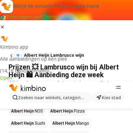
Altijd de actuele folders bij de hand
Toevoegen aan Chrome - GRATIS
Kimbino app
Albert Heijn Lambrusco wijn
Alle aanbiedingen op één plek
Prijzen 💥 Lambrusco wijn bij Albert
(14,1K beoordelingen)
Heijn 🛍️ Aanbieding deze week
Open
Wij konden geen resultaten vinden voor die term.
Andere producten in winkels Albert
Zoeken naar winkels, categorieën, producten...
Kies stad
Heijn
Albert Heijn
NOS
Albert Heijn
Pizza
Albert Heijn
Sushi
Albert Heijn
Mango