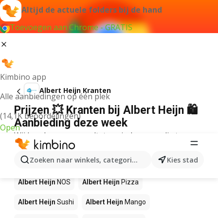
Altijd de actuele folders bij de hand
Toevoegen aan Chrome - GRATIS
Kimbino app
Albert Heijn Kranten
Alle aanbiedingen op één plek
Prijzen 💥 Kranten bij Albert Heijn 🛍️
(14,1K beoordelingen)
Aanbieding deze week
Open
Wij konden geen resultaten vinden voor die term.
Andere producten in winkels Albert
Zoeken naar winkels, categorieën, producten...
Kies stad
Heijn
Albert Heijn
NOS
Albert Heijn
Pizza
Albert Heijn
Sushi
Albert Heijn
Mango