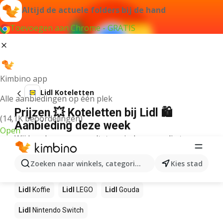
Altijd de actuele folders bij de hand
Toevoegen aan Chrome - GRATIS
Kimbino app
Lidl Koteletten
Alle aanbiedingen op één plek
Prijzen 💥 Koteletten bij Lidl 🛍️
(14,1K beoordelingen)
Aanbieding deze week
Open
Wij konden geen resultaten vinden voor die term.
Andere producten in winkels Lidl
Zoeken naar winkels, categorieën, producten...
Kies stad
Lidl
NOS
Lidl
Pizza
Lidl
Sushi
Lidl
Mango
Lidl
Koffie
Lidl
LEGO
Lidl
Gouda
Lidl
Nintendo Switch