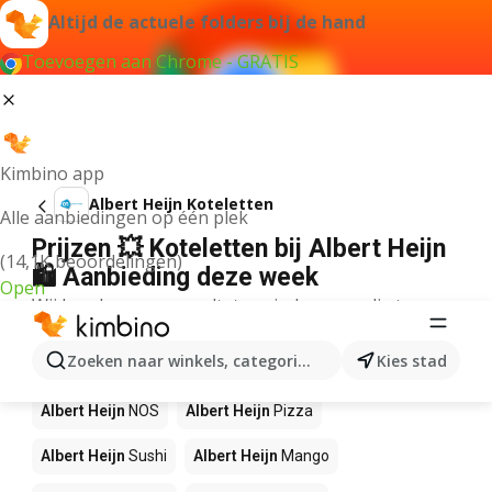
Altijd de actuele folders bij de hand
Toevoegen aan Chrome - GRATIS
Kimbino app
Albert Heijn Koteletten
Alle aanbiedingen op één plek
Prijzen 💥 Koteletten bij Albert Heijn
(14,1K beoordelingen)
🛍️ Aanbieding deze week
Open
Wij konden geen resultaten vinden voor die term.
Andere producten in winkels Albert
Zoeken naar winkels, categorieën, producten...
Kies stad
Heijn
Albert Heijn
NOS
Albert Heijn
Pizza
Albert Heijn
Sushi
Albert Heijn
Mango