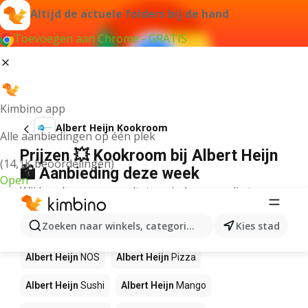
Altijd de actuele folders bij de hand
Toevoegen aan Chrome - GRATIS
Kimbino app
Albert Heijn Kookroom
Alle aanbiedingen op één plek
Prijzen 💥 Kookroom bij Albert Heijn
(14,1K beoordelingen)
🛍️ Aanbieding deze week
Open
Wij konden geen resultaten vinden voor die term.
Andere producten in winkels Albert
Zoeken naar winkels, categorieën, producten...
Kies stad
Heijn
Albert Heijn
NOS
Albert Heijn
Pizza
Albert Heijn
Sushi
Albert Heijn
Mango