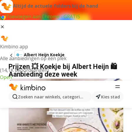
Altijd de actuele folders bij de hand
Toevoegen aan Chrome - GRATIS
Kimbino app
Albert Heijn Koekje
Alle aanbiedingen op één plek
Prijzen 💥 Koekje bij Albert Heijn 🛍️
(14,1K beoordelingen)
Aanbieding deze week
Open
Zoeken naar winkels, categorieën, producten...
Kies stad