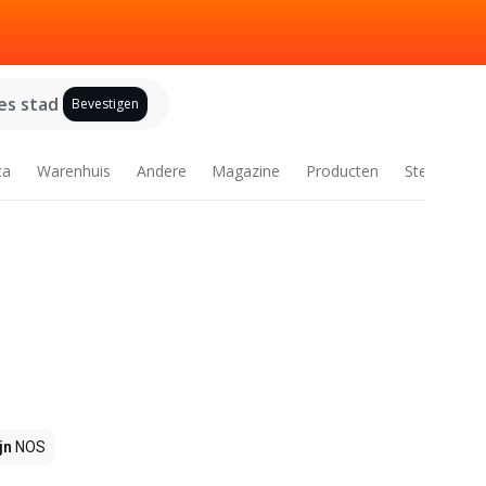
es stad
Bevestigen
ca
Warenhuis
Andere
Magazine
Producten
Steden
jn
NOS