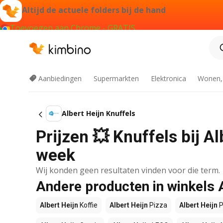
Altijd de actuele folders bij de hand
Toevoegen aan Chrome - GRATIS
Aanbiedingen
Supermarkten
Elektronica
Wonen,
Albert Heijn Knuffels
Prijzen 💥 Knuffels bij A
week
Wij konden geen resultaten vinden voor die term.
Andere producten in winkels 
Albert Heijn
Koffie
Albert Heijn
Pizza
Albert Heijn
P