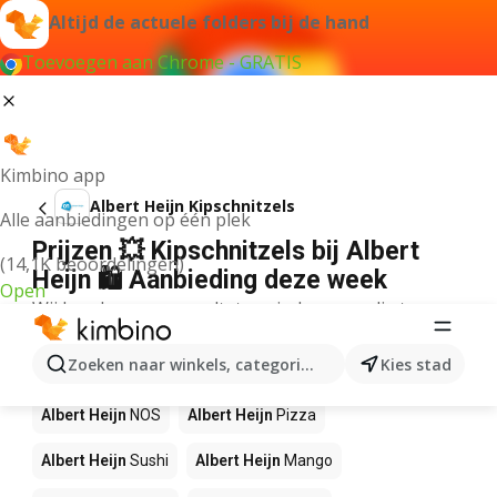
Altijd de actuele folders bij de hand
Toevoegen aan Chrome - GRATIS
Kimbino app
Albert Heijn Kipschnitzels
Alle aanbiedingen op één plek
Prijzen 💥 Kipschnitzels bij Albert
(14,1K beoordelingen)
Heijn 🛍️ Aanbieding deze week
Open
Wij konden geen resultaten vinden voor die term.
Andere producten in winkels Albert
Zoeken naar winkels, categorieën, producten...
Kies stad
Heijn
Albert Heijn
NOS
Albert Heijn
Pizza
Albert Heijn
Sushi
Albert Heijn
Mango