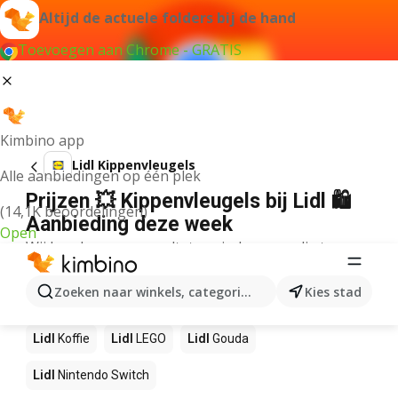
Altijd de actuele folders bij de hand
Toevoegen aan Chrome - GRATIS
Kimbino app
Lidl Kippenvleugels
Alle aanbiedingen op één plek
Prijzen 💥 Kippenvleugels bij Lidl 🛍️
(14,1K beoordelingen)
Aanbieding deze week
Open
Wij konden geen resultaten vinden voor die term.
Andere producten in winkels Lidl
Zoeken naar winkels, categorieën, producten...
Kies stad
Lidl
NOS
Lidl
Pizza
Lidl
Sushi
Lidl
Mango
Lidl
Koffie
Lidl
LEGO
Lidl
Gouda
Lidl
Nintendo Switch