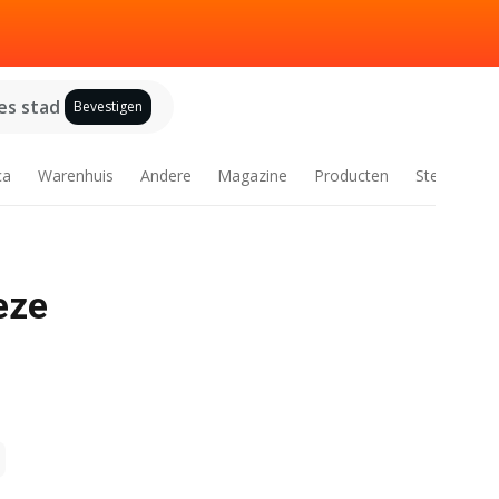
es stad
Bevestigen
ca
Warenhuis
Andere
Magazine
Producten
Steden
eze