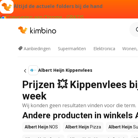
Altijd de actuele folders bij de hand
Toevoegen aan Chrome - GRATIS
Aanbiedingen
Supermarkten
Elektronica
Wonen,
Albert Heijn Kippenvlees
Prijzen 💥 Kippenvlees bi
week
Wij konden geen resultaten vinden voor die term.
Andere producten in winkels 
Albert Heijn
NOS
Albert Heijn
Pizza
Albert Heijn
Su