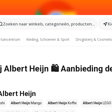
Zoeken naar winkels, categorieën, producten...
Ki
 tuincentrum
Kleding, Schoenen & Sport
Drogisterij & Cosmeti
j Albert Heijn 🛍️ Aanbieding d
Albert Heijn
shi
Albert Heijn
Mango
Albert Heijn
Koffie
Albert Heijn
LEGO