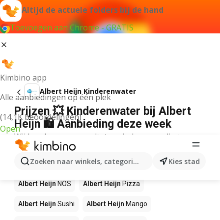
Altijd de actuele folders bij de hand
Toevoegen aan Chrome - GRATIS
Kimbino app
Albert Heijn Kinderenwater
Alle aanbiedingen op één plek
Prijzen 💥 Kinderenwater bij Albert
(14,1K beoordelingen)
Heijn 🛍️ Aanbieding deze week
Open
Wij konden geen resultaten vinden voor die term.
Andere producten in winkels Albert
Zoeken naar winkels, categorieën, producten...
Kies stad
Heijn
Albert Heijn
NOS
Albert Heijn
Pizza
Albert Heijn
Sushi
Albert Heijn
Mango