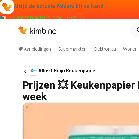
Altijd de actuele folders bij de hand
Toevoegen aan Chrome - GRATIS
Aanbiedingen
Supermarkten
Elektronica
Wonen,
Albert Heijn Keukenpapier
Prijzen 💥 Keukenpapier b
week