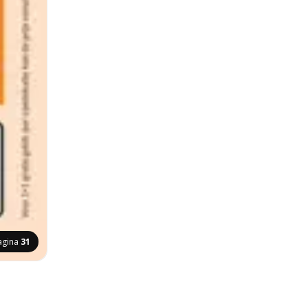
agina
31