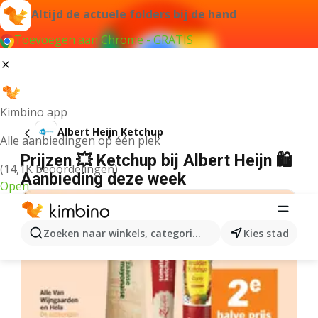
Altijd de actuele folders bij de hand
Toevoegen aan Chrome - GRATIS
Kimbino app
Albert Heijn Ketchup
Alle aanbiedingen op één plek
Prijzen 💥 Ketchup bij Albert Heijn 🛍️
(14,1K beoordelingen)
Aanbieding deze week
Open
Zoeken naar winkels, categorieën, producten...
Kies stad