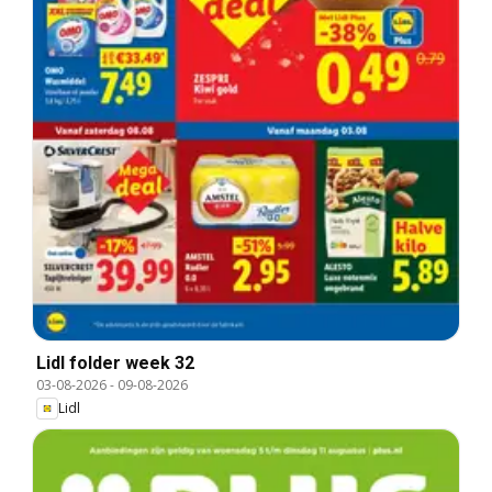
Lidl folder week 32
03-08-2026
-
09-08-2026
Lidl