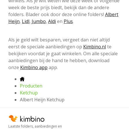
winkels. Als je wilt weten wie deze week of volgende
week de beste prijs biedt, bekijk dan de andere
folders. Blader ook door deze online folders!
Albert
Heijn
,
Lidl
,
Jumbo
,
Aldi
en
Plus
.
Als je geld wilt besparen, vergeet dan niet altijd
eerst de speciale aanbiedingen op
Kimbino.nl
te
bekijken voordat je gaat winkelen. Om alle speciale
aanbiedingen bij de hand te hebben, download
onze
Kimbino app
app.
Producten
Ketchup
Albert Heijn Ketchup
Laatste folders, aanbiedingen en