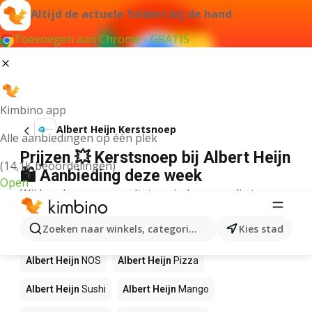
Altijd de actuele folders bij de hand
Toevoegen aan Chrome - GRATIS
Kimbino app
Albert Heijn Kerstsnoep
Alle aanbiedingen op één plek
Prijzen 💥 Kerstsnoep bij Albert Heijn
(14,1K beoordelingen)
🛍️ Aanbieding deze week
Open
Wij konden geen resultaten vinden voor die term.
Andere producten in winkels Albert
Zoeken naar winkels, categorieën, producten...
Kies stad
Heijn
Albert Heijn
NOS
Albert Heijn
Pizza
Albert Heijn
Sushi
Albert Heijn
Mango