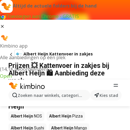
Altijd de actuele folders bij de hand
Toevoegen aan Chrome - GRATIS
Kimbino app
Albert Heijn Kattenvoer in zakjes
Alle aanbiedingen op één plek
Prijzen 💥 Kattenvoer in zakjes bij
(14,1K beoordelingen)
Albert Heijn 🛍️ Aanbieding deze
Open
week
Wij konden geen resultaten vinden voor die term.
Zoeken naar winkels, categorieën, producten...
Kies stad
Andere producten in winkels Albert
Heijn
Albert Heijn
NOS
Albert Heijn
Pizza
Albert Heijn
Sushi
Albert Heijn
Mango