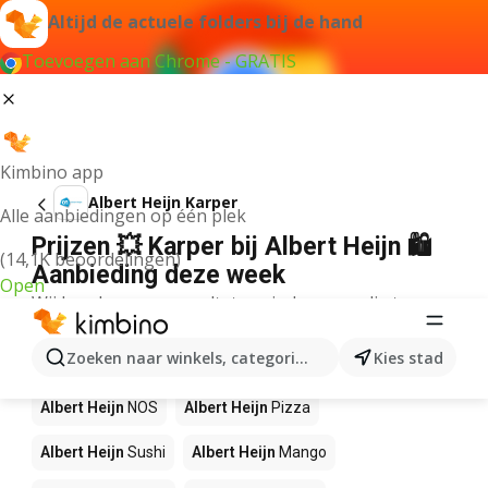
Altijd de actuele folders bij de hand
Toevoegen aan Chrome - GRATIS
Kimbino app
Albert Heijn Karper
Alle aanbiedingen op één plek
Prijzen 💥 Karper bij Albert Heijn 🛍️
(14,1K beoordelingen)
Aanbieding deze week
Open
Wij konden geen resultaten vinden voor die term.
Andere producten in winkels Albert
Zoeken naar winkels, categorieën, producten...
Kies stad
Heijn
Albert Heijn
NOS
Albert Heijn
Pizza
Albert Heijn
Sushi
Albert Heijn
Mango