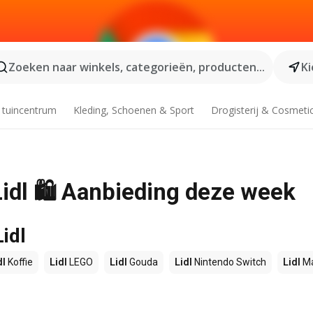
Zoeken naar winkels, categorieën, producten...
Ki
 tuincentrum
Kleding, Schoenen & Sport
Drogisterij & Cosmeti
Lidl 🛍️ Aanbieding deze week
idl
dl
Koffie
Lidl
LEGO
Lidl
Gouda
Lidl
Nintendo Switch
Lidl
Ma