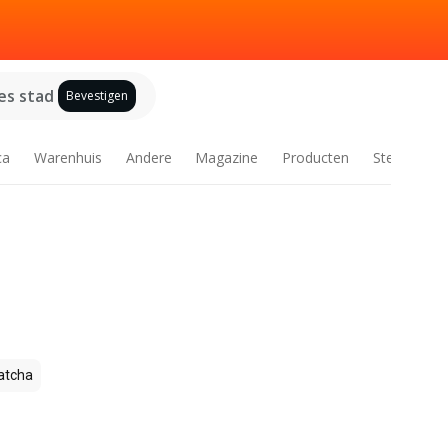
es stad
Bevestigen
ca
Warenhuis
Andere
Magazine
Producten
Steden
tcha