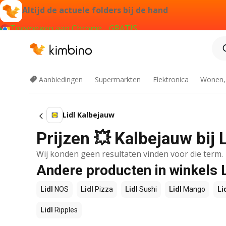
Altijd de actuele folders bij de hand
Toevoegen aan Chrome - GRATIS
Aanbiedingen
Supermarkten
Elektronica
Wonen,
Lidl Kalbejauw
Prijzen 💥 Kalbejauw bij 
Wij konden geen resultaten vinden voor die term.
Andere producten in winkels L
Lidl
NOS
Lidl
Pizza
Lidl
Sushi
Lidl
Mango
Li
Lidl
Ripples