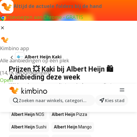
Altijd de actuele folders bij de hand
Toevoegen aan Chrome - GRATIS
Kimbino app
Albert Heijn Kaki
Alle aanbiedingen op één plek
Prijzen 💥 Kaki bij Albert Heijn 🛍️
(14,1K beoordelingen)
Aanbieding deze week
Open
Wij konden geen resultaten vinden voor die term.
Andere producten in winkels Albert
Zoeken naar winkels, categorieën, producten...
Kies stad
Heijn
Albert Heijn
NOS
Albert Heijn
Pizza
Albert Heijn
Sushi
Albert Heijn
Mango