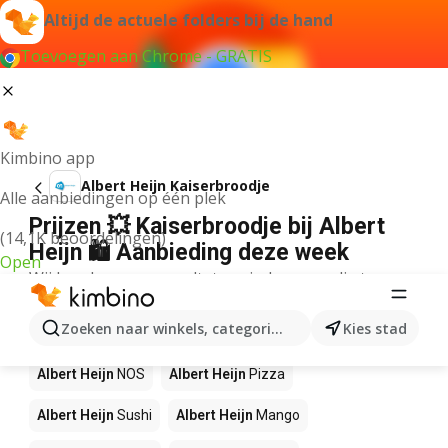
Altijd de actuele folders bij de hand
Toevoegen aan Chrome - GRATIS
Kimbino app
Albert Heijn Kaiserbroodje
Alle aanbiedingen op één plek
Prijzen 💥 Kaiserbroodje bij Albert
(14,1K beoordelingen)
Heijn 🛍️ Aanbieding deze week
Open
Wij konden geen resultaten vinden voor die term.
Andere producten in winkels Albert
Zoeken naar winkels, categorieën, producten...
Kies stad
Heijn
Albert Heijn
NOS
Albert Heijn
Pizza
Albert Heijn
Sushi
Albert Heijn
Mango