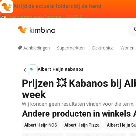
Altijd de actuele folders bij de hand
Toevoegen aan Chrome - GRATIS
Aanbiedingen
Supermarkten
Elektronica
Wonen,
Albert Heijn Kabanos
Prijzen 💥 Kabanos bij Al
week
Wij konden geen resultaten vinden voor die term.
Andere producten in winkels 
Albert Heijn
NOS
Albert Heijn
Pizza
Albert Heijn
Su