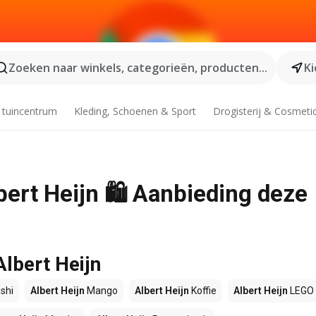
Zoeken naar winkels, categorieën, producten...
Ki
 tuincentrum
Kleding, Schoenen & Sport
Drogisterij & Cosmeti
bert Heijn 🛍️ Aanbieding deze
Albert Heijn
shi
Albert Heijn
Mango
Albert Heijn
Koffie
Albert Heijn
LEGO