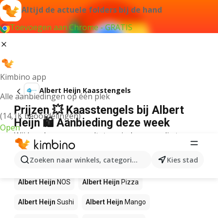
Altijd de actuele folders bij de hand
Toevoegen aan Chrome - GRATIS
Kimbino app
Albert Heijn Kaasstengels
Alle aanbiedingen op één plek
Prijzen 💥 Kaasstengels bij Albert
(14,1K beoordelingen)
Heijn 🛍️ Aanbieding deze week
Open
Wij konden geen resultaten vinden voor die term.
Andere producten in winkels Albert
Zoeken naar winkels, categorieën, producten...
Kies stad
Heijn
Albert Heijn
NOS
Albert Heijn
Pizza
Albert Heijn
Sushi
Albert Heijn
Mango