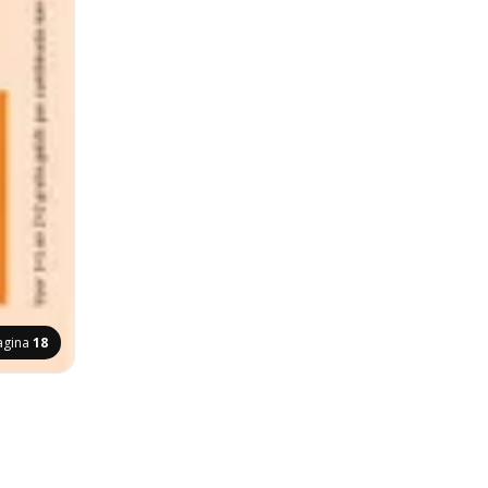
agina
18