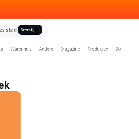
es stad
Bevestigen
ca
Warenhuis
Andere
Magazine
Producten
Steden
eek