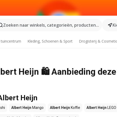
Zoeken naar winkels, categorieën, producten...
Ki
 tuincentrum
Kleding, Schoenen & Sport
Drogisterij & Cosmeti
bert Heijn 🛍️ Aanbieding deze
Albert Heijn
shi
Albert Heijn
Mango
Albert Heijn
Koffie
Albert Heijn
LEGO