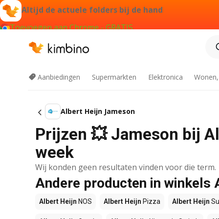
Altijd de actuele folders bij de hand
Toevoegen aan Chrome - GRATIS
Aanbiedingen
Supermarkten
Elektronica
Wonen,
Albert Heijn Jameson
Prijzen 💥 Jameson bij Al
week
Wij konden geen resultaten vinden voor die term.
Andere producten in winkels 
Albert Heijn
NOS
Albert Heijn
Pizza
Albert Heijn
Su