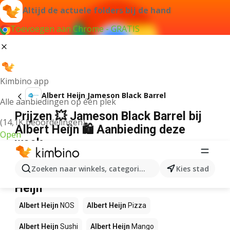
Altijd de actuele folders bij de hand
Toevoegen aan Chrome - GRATIS
Kimbino app
Albert Heijn Jameson Black Barrel
Alle aanbiedingen op één plek
Prijzen 💥 Jameson Black Barrel bij
(14,1K beoordelingen)
Albert Heijn 🛍️ Aanbieding deze
Open
week
Wij konden geen resultaten vinden voor die term.
Zoeken naar winkels, categorieën, producten...
Kies stad
Andere producten in winkels Albert
Heijn
Albert Heijn
NOS
Albert Heijn
Pizza
Albert Heijn
Sushi
Albert Heijn
Mango