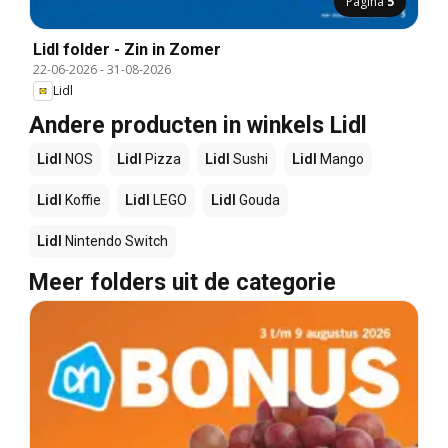
Pagina
5
Lidl folder - Zin in Zomer
22-06-2026
-
31-08-2026
Lidl
Andere producten in winkels Lidl
Lidl
NOS
Lidl
Pizza
Lidl
Sushi
Lidl
Mango
Lidl
Koffie
Lidl
LEGO
Lidl
Gouda
Lidl
Nintendo Switch
Meer folders uit de categorie