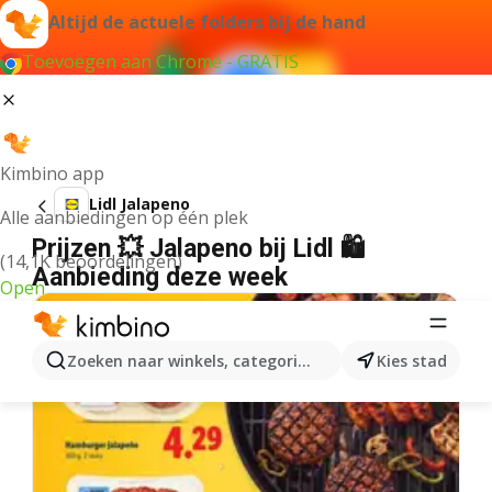
Altijd de actuele folders bij de hand
Toevoegen aan Chrome - GRATIS
Kimbino app
Lidl Jalapeno
Alle aanbiedingen op één plek
Prijzen 💥 Jalapeno bij Lidl 🛍️
(14,1K beoordelingen)
Aanbieding deze week
Open
Zoeken naar winkels, categorieën, producten...
Kies stad