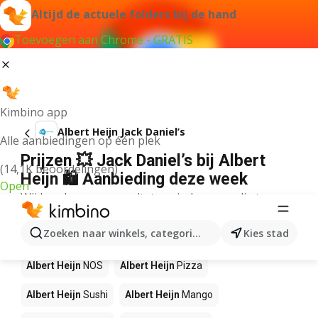
Altijd de actuele folders bij de hand
Toevoegen aan Chrome - GRATIS
Kimbino app
Albert Heijn Jack Daniel’s
Alle aanbiedingen op één plek
Prijzen 💥 Jack Daniel’s bij Albert
(14,1K beoordelingen)
Heijn 🛍️ Aanbieding deze week
Open
Wij konden geen resultaten vinden voor die term.
Andere producten in winkels Albert
Zoeken naar winkels, categorieën, producten...
Kies stad
Heijn
Albert Heijn
NOS
Albert Heijn
Pizza
Albert Heijn
Sushi
Albert Heijn
Mango