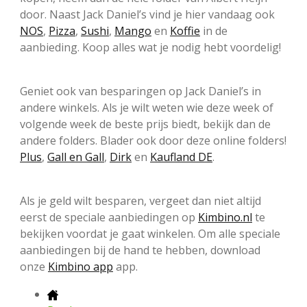
door. Naast Jack Daniel’s vind je hier vandaag ook
NOS
,
Pizza
,
Sushi
,
Mango
en
Koffie
in de
aanbieding. Koop alles wat je nodig hebt voordelig!
Geniet ook van besparingen op Jack Daniel’s in
andere winkels. Als je wilt weten wie deze week of
volgende week de beste prijs biedt, bekijk dan de
andere folders. Blader ook door deze online folders!
Plus
,
Gall en Gall
,
Dirk
en
Kaufland DE
.
Als je geld wilt besparen, vergeet dan niet altijd
eerst de speciale aanbiedingen op
Kimbino.nl
te
bekijken voordat je gaat winkelen. Om alle speciale
aanbiedingen bij de hand te hebben, download
onze
Kimbino app
app.