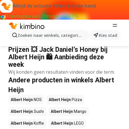
Altijd de actuele folders bij de hand
Toevoegen aan Chrome - GRATIS
Zoeken naar winkels, categorieën, producten...
Kies stad
Albert Heijn Jack Daniel’s Honey
Prijzen 💥 Jack Daniel’s Honey bij
Albert Heijn 🛍️ Aanbieding deze
week
Wij konden geen resultaten vinden voor die term.
Andere producten in winkels Albert
Heijn
Albert Heijn
NOS
Albert Heijn
Pizza
Albert Heijn
Sushi
Albert Heijn
Mango
Albert Heijn
Koffie
Albert Heijn
LEGO