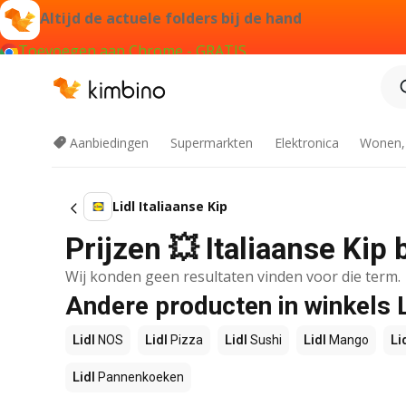
Altijd de actuele folders bij de hand
Toevoegen aan Chrome - GRATIS
Aanbiedingen
Supermarkten
Elektronica
Wonen,
Lidl Italiaanse Kip
Prijzen 💥 Italiaanse Kip 
Wij konden geen resultaten vinden voor die term.
Andere producten in winkels L
Lidl
NOS
Lidl
Pizza
Lidl
Sushi
Lidl
Mango
Li
Lidl
Pannenkoeken