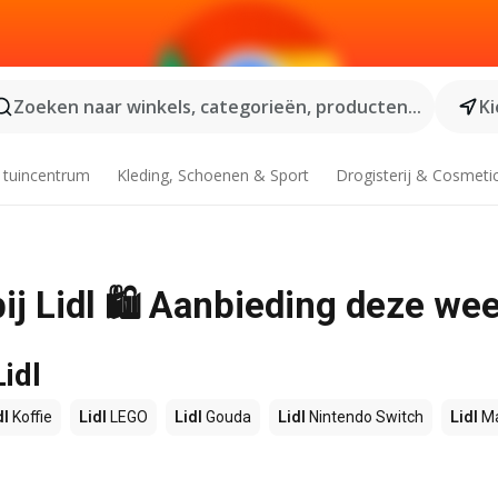
Zoeken naar winkels, categorieën, producten...
Ki
 tuincentrum
Kleding, Schoenen & Sport
Drogisterij & Cosmeti
bij Lidl 🛍️ Aanbieding deze we
idl
dl
Koffie
Lidl
LEGO
Lidl
Gouda
Lidl
Nintendo Switch
Lidl
Ma