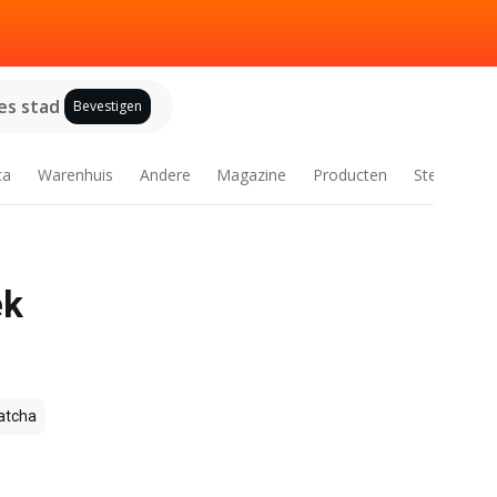
es stad
Bevestigen
ca
Warenhuis
Andere
Magazine
Producten
Steden
ek
tcha