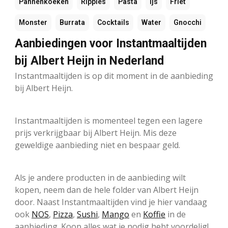
Pannenkoeken
Ripples
Pasta
Ijs
Friet
Monster
Burrata
Cocktails
Water
Gnocchi
Aanbiedingen voor Instantmaaltijden
bij Albert Heijn in Nederland
Instantmaaltijden is op dit moment in de aanbieding
bij Albert Heijn.
Instantmaaltijden is momenteel tegen een lagere
prijs verkrijgbaar bij Albert Heijn. Mis deze
geweldige aanbieding niet en bespaar geld.
Als je andere producten in de aanbieding wilt
kopen, neem dan de hele folder van Albert Heijn
door. Naast Instantmaaltijden vind je hier vandaag
ook
NOS
,
Pizza
,
Sushi
,
Mango
en
Koffie
in de
aanbieding. Koop alles wat je nodig hebt voordelig!