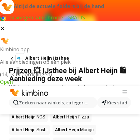
Altijd de actuele folders bij de hand
Toevoegen aan Chrome - GRATIS
Kimbino app
Albert Heijn IJsthee
Alle aanbiedingen op één plek
Prijzen 💥 IJsthee bij Albert Heijn 🛍️
(14,1K beoordelingen)
Aanbieding deze week
Open
Wij konden geen resultaten vinden voor die term.
Andere producten in winkels Albert
Zoeken naar winkels, categorieën, producten...
Kies stad
Heijn
Albert Heijn
NOS
Albert Heijn
Pizza
Albert Heijn
Sushi
Albert Heijn
Mango