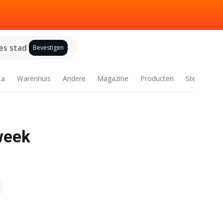
es stad
Bevestigen
ca
Warenhuis
Andere
Magazine
Producten
Steden
 week