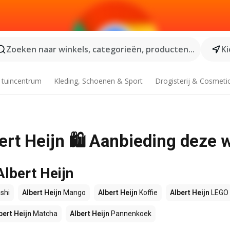
Zoeken naar winkels, categorieën, producten...
Ki
 tuincentrum
Kleding, Schoenen & Sport
Drogisterij & Cosmeti
lbert Heijn 🛍️ Aanbieding deze
Albert Heijn
shi
Albert Heijn
Mango
Albert Heijn
Koffie
Albert Heijn
LEGO
bert Heijn
Matcha
Albert Heijn
Pannenkoek