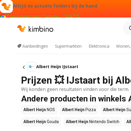
Altijd de actuele folders bij de hand
Toevoegen aan Chrome - GRATIS
Aanbiedingen
Supermarkten
Elektronica
Wonen,
Albert Heijn IJstaart
Prijzen 💥 IJstaart bij A
Wij konden geen resultaten vinden voor die term.
Andere producten in winkels 
Albert Heijn
NOS
Albert Heijn
Pizza
Albert Heijn
Su
Albert Heijn
Gouda
Albert Heijn
Nintendo Switch
Al