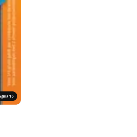
agina
16