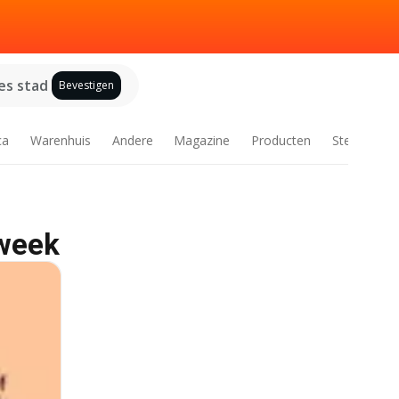
es stad
Bevestigen
ca
Warenhuis
Andere
Magazine
Producten
Steden
 week