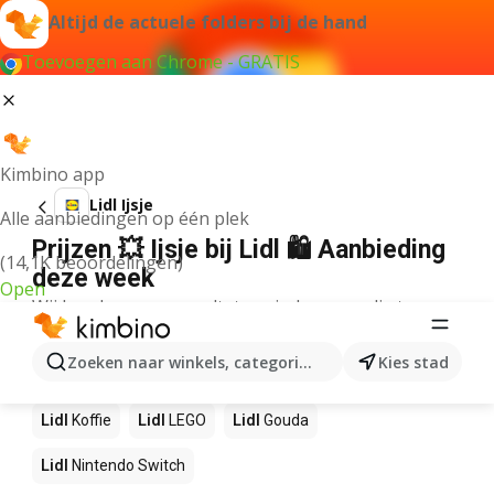
Altijd de actuele folders bij de hand
Toevoegen aan Chrome - GRATIS
Kimbino app
Lidl Ijsje
Alle aanbiedingen op één plek
Prijzen 💥 Ijsje bij Lidl 🛍️ Aanbieding
(14,1K beoordelingen)
deze week
Open
Wij konden geen resultaten vinden voor die term.
Andere producten in winkels Lidl
Zoeken naar winkels, categorieën, producten...
Kies stad
Lidl
NOS
Lidl
Pizza
Lidl
Sushi
Lidl
Mango
Lidl
Koffie
Lidl
LEGO
Lidl
Gouda
Lidl
Nintendo Switch