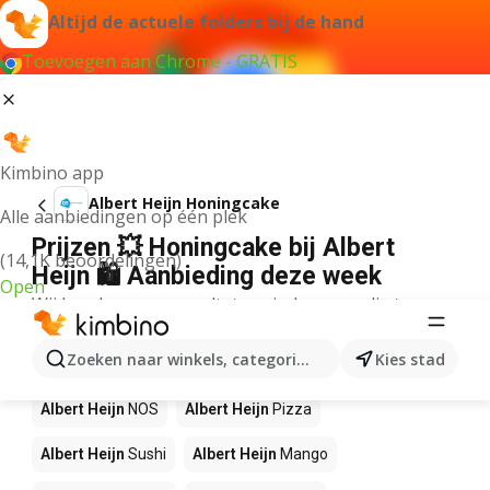
Altijd de actuele folders bij de hand
Toevoegen aan Chrome - GRATIS
Kimbino app
Albert Heijn Honingcake
Alle aanbiedingen op één plek
Prijzen 💥 Honingcake bij Albert
(14,1K beoordelingen)
Heijn 🛍️ Aanbieding deze week
Open
Wij konden geen resultaten vinden voor die term.
Andere producten in winkels Albert
Zoeken naar winkels, categorieën, producten...
Kies stad
Heijn
Albert Heijn
NOS
Albert Heijn
Pizza
Albert Heijn
Sushi
Albert Heijn
Mango