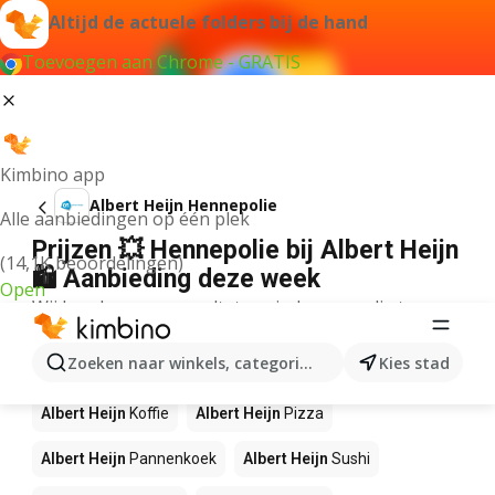
Altijd de actuele folders bij de hand
Toevoegen aan Chrome - GRATIS
Kimbino app
Albert Heijn Hennepolie
Alle aanbiedingen op één plek
Prijzen 💥 Hennepolie bij Albert Heijn
(14,1K beoordelingen)
🛍️ Aanbieding deze week
Open
Wij konden geen resultaten vinden voor die term.
Andere producten in winkels Albert
Zoeken naar winkels, categorieën, producten...
Kies stad
Heijn
Albert Heijn
Koffie
Albert Heijn
Pizza
Albert Heijn
Pannenkoek
Albert Heijn
Sushi