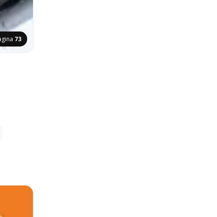
agina
73