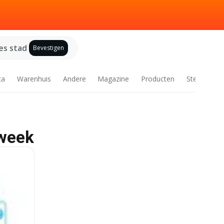
es stad
Bevestigen
ca
Warenhuis
Andere
Magazine
Producten
Steden
 week