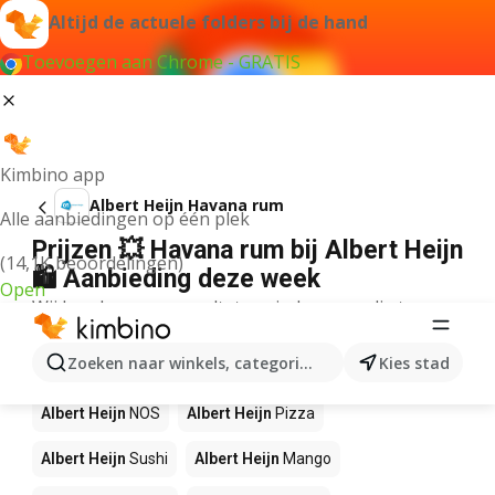
Altijd de actuele folders bij de hand
Toevoegen aan Chrome - GRATIS
Kimbino app
Albert Heijn Havana rum
Alle aanbiedingen op één plek
Prijzen 💥 Havana rum bij Albert Heijn
(14,1K beoordelingen)
🛍️ Aanbieding deze week
Open
Wij konden geen resultaten vinden voor die term.
Andere producten in winkels Albert
Zoeken naar winkels, categorieën, producten...
Kies stad
Heijn
Albert Heijn
NOS
Albert Heijn
Pizza
Albert Heijn
Sushi
Albert Heijn
Mango