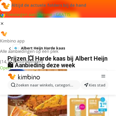
Altijd de actuele folders bij de hand
Toevoegen aan Chrome - GRATIS
Kimbino app
Albert Heijn Harde kaas
Alle aanbiedingen op één plek
Prijzen 💥 Harde kaas bij Albert Heijn
(14,1K beoordelingen)
🛍️ Aanbieding deze week
Open
Zoeken naar winkels, categorieën, producten...
Kies stad