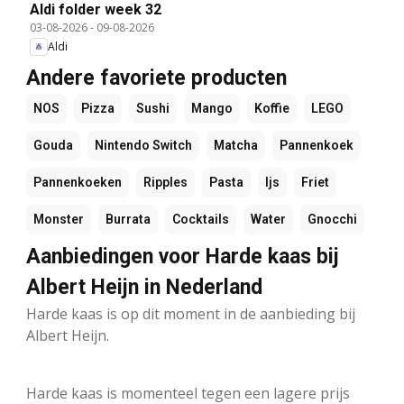
Aldi folder week 32
03-08-2026
-
09-08-2026
Aldi
Andere favoriete producten
NOS
Pizza
Sushi
Mango
Koffie
LEGO
Gouda
Nintendo Switch
Matcha
Pannenkoek
Pannenkoeken
Ripples
Pasta
Ijs
Friet
Monster
Burrata
Cocktails
Water
Gnocchi
Aanbiedingen voor Harde kaas bij
Albert Heijn in Nederland
Harde kaas is op dit moment in de aanbieding bij
Albert Heijn.
Harde kaas is momenteel tegen een lagere prijs